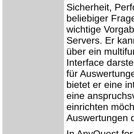
Sicherheit, Per
beliebiger Fra
wichtige Vorga
Servers. Er ka
über ein multi
Interface darst
für Auswertung
bietet er eine i
eine anspruchs
einrichten möch
Auswertungen d
In AnyQuest fo