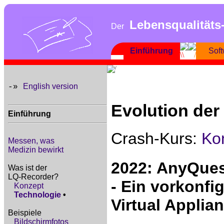
Lebensqualitäts
Der
Einführung
Sof
English version
-»
Evolution der
Einführung
Crash-Kurs:
Ko
Messen, was
Medizin bewirkt
2022: AnyQuest
Was ist der
LQ-Recorder?
- Ein vorkonfi
Konzept
Technologie
•
Virtual Applia
Beispiele
Bildschirmfotos