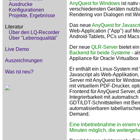
AnyQuest for Windows
ist nati
Ausdrucke
verschiedensten Geräten nutzba
Konfigurationen
Rendering von Dialogen mit Win
Projekte, Ergebnisse
Das neue
AnyQuest for Javascri
Literatur
Web-Application ("App") auf Mo
Über den LQ-Recorder
Android-Tablets, PCs und Macs
Über "Lebensqualität"
Der neue
QLR-Server
bietet ein
Live Demo
Backend für beide Systeme
- al
Appliance für Oracle Virtualbo
Auszeichnungen
Er enthält ein Linux-System mi
Was ist neu?
Javascript als Web-Applikatio
Server mit AnyQuest for Windows
mit virtuellem PDF-Drucker, op
Frontend für AnyQuest Server, d
Integrierbarkeit mit automatisc
GDT/LDT-Schnittstellen mit Be
automatisierbaren tabellarisch
Demand.
Eine Inbetriebnahme in einem v
Minuten möglich, die weitergehen