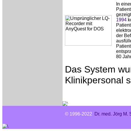
In eine
Patien
gezeigt
1994
ko
Patient
elektr
der Be
ausfüll
Patient
entspra
80 Jah
Das System wur
Klinikpersonal s
© 1996-2022
Dr. med. Jörg M. 