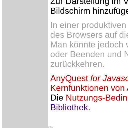
Zur Darstellung im 
Bildschirm hinzufüge
In einer produktiven
des Browsers auf di
Man könnte jedoch 
oder Beenden und N
zurückkehren.
AnyQuest
for Javasc
Kernfunktionen von
Die
Nutzungs-Bedi
Bibliothek
.