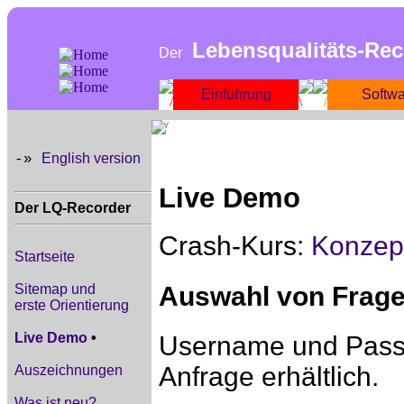
Lebensqualitäts-Rec
Der
Einführung
Softw
English version
-»
Live Demo
Der LQ-Recorder
Crash-Kurs:
Konzep
Startseite
Auswahl von Frag
Sitemap und
erste Orientierung
Live Demo
•
Username und Passwo
Anfrage erhältlich.
Auszeichnungen
Was ist neu?