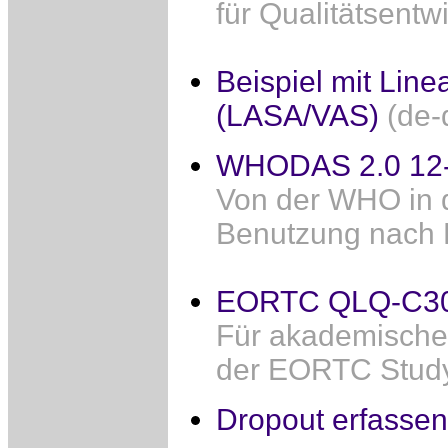
für Qualitätsentw
Beispiel mit Line
(LASA/VAS)
(de-
WHODAS 2.0 12-
Von der WHO in d
Benutzung nach R
EORTC QLQ-C3
Für akademische 
der EORTC Study 
Dropout erfassen