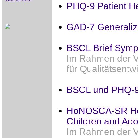
PHQ-9 Patient He
GAD-7 Generalize
BSCL Brief Symp
Im Rahmen der V
für Qualitätsentw
BSCL und PHQ-
HoNOSCA-SR Heal
Children and Ado
Im Rahmen der V